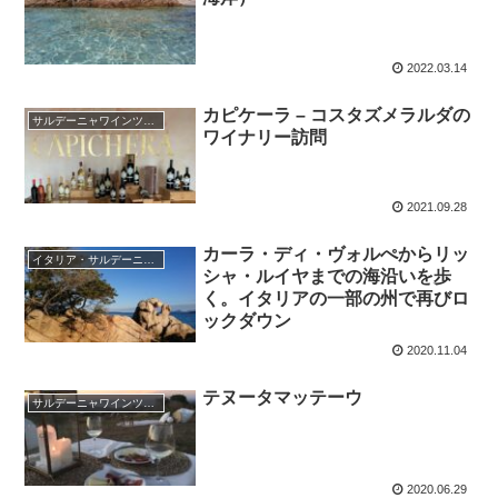
2022.03.14
カピケーラ – コスタズメラルダの
サルデーニャワインツアー
ワイナリー訪問
2021.09.28
カーラ・ディ・ヴォルぺからリッ
イタリア・サルデーニャ島
シャ・ルイヤまでの海沿いを歩
く。イタリアの一部の州で再びロ
ックダウン
2020.11.04
テヌータマッテーウ
サルデーニャワインツアー
2020.06.29