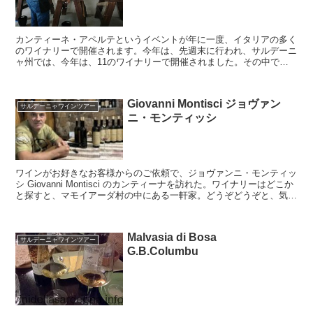
カンティーネ・アペルテというイベントが年に一度、イタリアの多く
のワイナリーで開催されます。今年は、先週末に行われ、サルデーニ
ャ州では、今年は、11のワイナリーで開催されました。その中で、
サルデーニャ島の最も有名なワイナリーの一つであるアルジ...
Giovanni Montisci ジョヴァン
サルデーニャワインツアー
ニ・モンティッシ
ワインがお好きなお客様からのご依頼で、ジョヴァンニ・モンティッ
シ Giovanni Montisci のカンティーナを訪れた。ワイナリーはどこか
と探すと、マモイアーダ村の中にある一軒家。どうぞどうぞと、気さ
くな雰囲気のジョヴァンニ氏に言われて家に中に入ると、家の1階の
奥がカンティーナとなっていた。樹齢100年を超えるぶどうの木から
つくられるワインもある。そして、マモイアーダ村の白ぶどう品種と
Malvasia di Bosa
いえば、Granazza。
サルデーニャワインツアー
G.B.Columbu