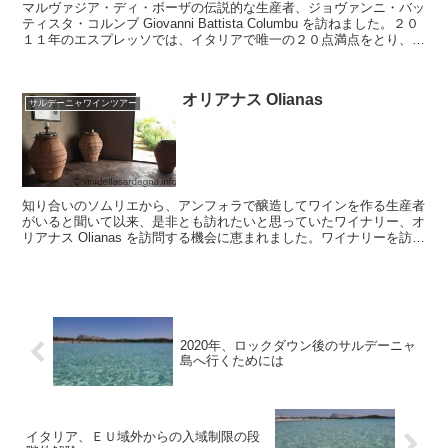
マルヴァジア・ディ・ボーザの伝説的な生産者、ジョヴァンニ・バッ
ティスタ・コルンブ Giovanni Battista Columbu を訪ねました。２０
１１年のエスプレッソでは、イタリアで唯一の２０点満点をとり、今
年もイタリアソムリエ協会(...
オリアナス Olianas
サルデーニャワインツアー
知り合いのソムリエから、アンフォラで醸造してワインを作る生産者
がいると聞いて以来、是非とも訪れたいと思っていたワイナリー、オ
リアナス Olianas を訪問する機会に恵まれました。ワイナリーを訪れ
て、ブドウ畑や醸造施設を見せてもらい、直接生...
2020年、ロックダウン後のサルデーニャ
島へ行くためには
イタリア、ＥＵ域外からの入域制限の段