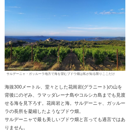
サルデーニャ・ガッルーラ地方で海を望むブドウ畑は私が知る限りここだけ
海抜300メートル、堂々とした花崗岩(グラニート)の山を
背後にのぞみ、ラマッダレーナ島やコルシカ島までも見渡
せる海を見下ろす。花崗岩と海。サルデーニャ、ガッルー
ラの長所を凝縮したようなブドウ畑。
サルデーニャで最も美しいブドウ畑と言っても過言ではあ
りません。