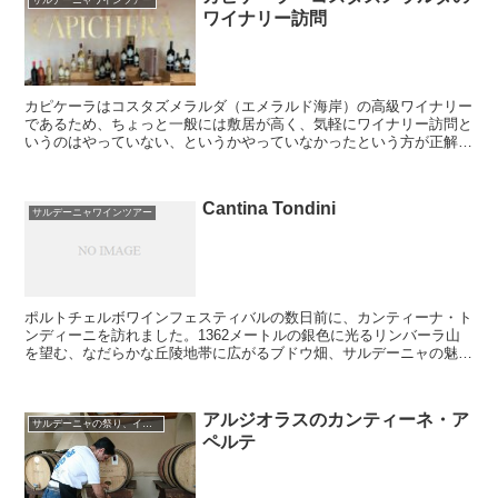
サルデーニャワインツアー
ワイナリー訪問
カピケーラはコスタズメラルダ（エメラルド海岸）の高級ワイナリー
であるため、ちょっと一般には敷居が高く、気軽にワイナリー訪問と
いうのはやっていない、というかやっていなかったという方が正解で
あるが、ワイナリーツアーやワインツーリズモには関心のないワイナ
リーなのだ。
Cantina Tondini
サルデーニャワインツアー
ポルトチェルボワインフェスティバルの数日前に、カンティーナ・ト
ンディーニを訪れました。1362メートルの銀色に光るリンバーラ山
を望む、なだらかな丘陵地帯に広がるブドウ畑、サルデーニャの魅力
は海だけではなくこんな自然の風景のなかにもあると思い...
アルジオラスのカンティーネ・ア
サルデーニャの祭り、イベント
ペルテ