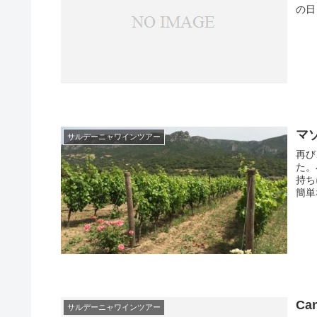
の日 l
マゾ
サルデーニャワインツアー
再び
た。
持ち
簡単
Can
サルデーニャワインツアー