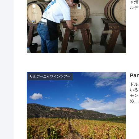
ャ州
ルデ
Pa
サルデーニャワインツアー
ドル
いる
モン
め、
持つ
友人