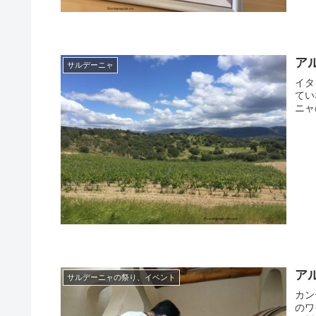
ア
サルデーニャ
イタ
てい
ニャ
ア
サルデーニャの祭り、イベント
カン
のワ