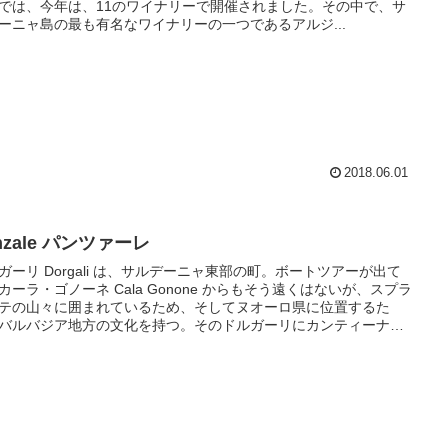
では、今年は、11のワイナリーで開催されました。その中で、サ
ーニャ島の最も有名なワイナリーの一つであるアルジ...
2018.06.01
nzale パンツァーレ
ガーリ Dorgali は、サルデーニャ東部の町。ボートツアーが出て
カーラ・ゴノーネ Cala Gonone からもそう遠くはないが、スプラ
テの山々に囲まれているため、そしてヌオーロ県に位置するた
バルバジア地方の文化を持つ。そのドルガーリにカンティーナを
ワイナリー、カンティーナ・べッリッタ Cantina Berritta の見学に
のエノロゴ、ロベルトからお誘いを受けた。