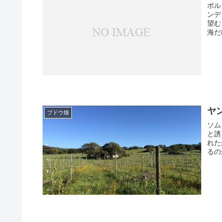
ポル
ンデ
望む
海だ
ヤン
ブドウ畑
ソム
と誘
れた
るの