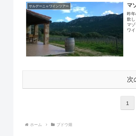
マゾ
サルデーニャワインツアー
昨年
飲し
マゾ
ワイ
次
1
ホーム
ブドウ畑