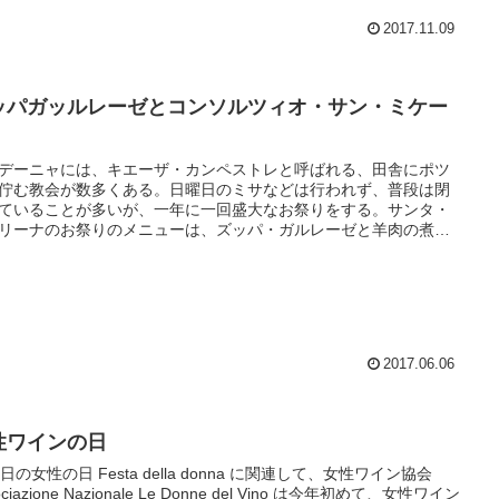
2017.11.09
ッパガッルレーゼとコンソルツィオ・サン・ミケー
デーニャには、キエーザ・カンペストレと呼ばれる、田舎にポツ
佇む教会が数多くある。日曜日のミサなどは行われず、普段は閉
ていることが多いが、一年に一回盛大なお祭りをする。サンタ・
リーナのお祭りのメニューは、ズッパ・ガルレーゼと羊肉の煮込
ズッパは、スープ類やパンなどをしみ込ませた料理を意味し、ガ
ーラ地方でズッパというと、ズッパ・ガルレーゼのことを指す。
2017.06.06
性ワインの日
8日の女性の日 Festa della donna に関連して、女性ワイン協会
ociazione Nazionale Le Donne del Vino は今年初めて、女性ワイン