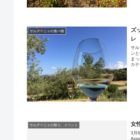
ズ
サルデーニャの食べ物
レ
サル
ンと
まっ
カテ
み。
ッル
女
サルデーニャの祭り、イベント
3月
Ass