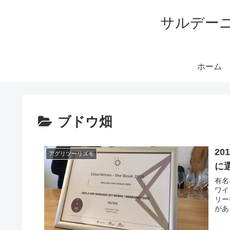
サルデー
ホーム
ブドウ畑
20
アグリツーリズモ
に
有名
ワイ
リー
があ