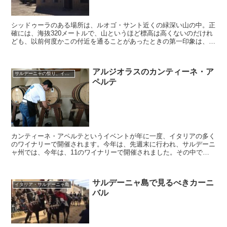
シッドゥーラのある場所は、ルオゴ・サント近くの緑深い山の中。正
確には、海抜320メートルで、山というほど標高は高くないのだけれ
ども、以前何度かこの付近を通ることがあったときの第一印象は、奥
深い山の中に来てしまったという雰囲気の場所。ルオゴ・サントを通
り過ぎ、Siddura という地名の標識を右折するとすぐに警備のビデオ
が備えつけられたブドウ畑が見え、厳めしい閉ざされた門の前に到着
アルジオラスのカンティーネ・ア
した。
サルデーニャの祭り、イベント
ペルテ
カンティーネ・アペルテというイベントが年に一度、イタリアの多く
のワイナリーで開催されます。今年は、先週末に行われ、サルデーニ
ャ州では、今年は、11のワイナリーで開催されました。その中で、
サルデーニャ島の最も有名なワイナリーの一つであるアルジ...
サルデーニャ島で見るべきカーニ
イタリア・サルデーニャ島
バル