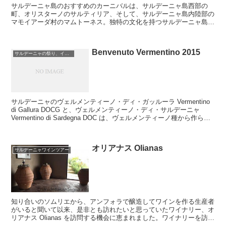
サルデーニャ島のおすすめのカーニバルは、サルデーニャ島西部の
町、オリスターノのサルティリア、そして、サルデーニャ島内陸部の
マモイアーダ村のマムトーネス。独特の文化を持つサルデーニャ島の
カーニバル。マモイアーダ村のカーニバルには、マムトーネスとイッ
ソアドレスという二人の登場人物がいます。
Benvenuto Vermentino 2015
サルデーニャの祭り、イベント
サルデーニャのヴェルメンティーノ・ディ・ガッルーラ Vermentino
di Gallura DOCG と、ヴェルメンティーノ・ディ・サルデーニャ
Vermentino di Sardegna DOC は、ヴェルメンティーノ種から作られ
る...
オリアナス Olianas
サルデーニャワインツアー
知り合いのソムリエから、アンフォラで醸造してワインを作る生産者
がいると聞いて以来、是非とも訪れたいと思っていたワイナリー、オ
リアナス Olianas を訪問する機会に恵まれました。ワイナリーを訪れ
て、ブドウ畑や醸造施設を見せてもらい、直接生...