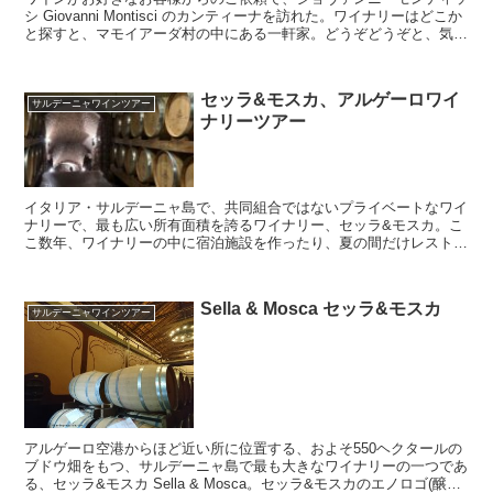
シ Giovanni Montisci のカンティーナを訪れた。ワイナリーはどこか
と探すと、マモイアーダ村の中にある一軒家。どうぞどうぞと、気さ
くな雰囲気のジョヴァンニ氏に言われて家に中に入ると、家の1階の
奥がカンティーナとなっていた。樹齢100年を超えるぶどうの木から
つくられるワインもある。そして、マモイアーダ村の白ぶどう品種と
セッラ&モスカ、アルゲーロワイ
いえば、Granazza。
サルデーニャワインツアー
ナリーツアー
イタリア・サルデーニャ島で、共同組合ではないプライベートなワイ
ナリーで、最も広い所有面積を誇るワイナリー、セッラ&モスカ。こ
こ数年、ワイナリーの中に宿泊施設を作ったり、夏の間だけレストラ
ンも開くなど、ワインツーリズムにも力を入れています。イタリア・
サルデーニャ島でのワイナリーツアーを致しております。
Sella & Mosca セッラ&モスカ
サルデーニャワインツアー
アルゲーロ空港からほど近い所に位置する、およそ550ヘクタールの
ブドウ畑をもつ、サルデーニャ島で最も大きなワイナリーの一つであ
る、セッラ&モスカ Sella & Mosca。セッラ&モスカのエノロゴ(醸造