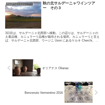
秋の北サルデーニャワインツア
サルデーニャワインツアー
ー その３
3日目は、サルデーニャ北西部へ移動。この辺りは、サルデーニャの
土着品種、カニュラーリ品種が栽培される場所。カニュラーリと言え
ば、サルデーニャ北西部、ウージニ Usini にあるケルキ Cherchi。創
業者のジョヴァンニ・マリア・ケルキ氏は...
オリアナス Olianas
Benvenuto Vermentino 2016