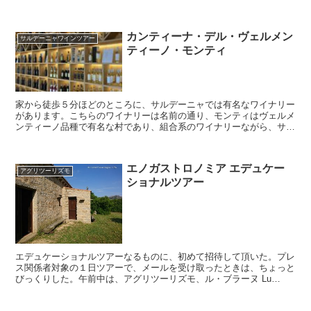
家)、ジョヴァンニ・ピンナ氏に、ばったりお会いした。
カンティーナ・デル・ヴェルメン
サルデーニャワインツアー
ティーノ・モンティ
家から徒歩５分ほどのところに、サルデーニャでは有名なワイナリー
があります。こちらのワイナリーは名前の通り、モンティはヴェルメ
ンティーノ品種で有名な村であり、組合系のワイナリーながら、サル
デーニャでは最も有名なワイナリーの一つ。ヴェルメンティーノの白
のフンタナリラスは、サルデーニャ中のレストランに置かれていて、
サルデーニャで最も有名な白といっても過言ではないほど。
エノガストロノミア エデュケー
アグリツーリズモ
ショナルツアー
エデュケーショナルツアーなるものに、初めて招待して頂いた。プレ
ス関係者対象の１日ツアーで、メールを受け取ったときは、ちょっと
びっくりした。午前中は、アグリツーリズモ、ル・ブラーヌ Lu
Branu にて、ミニ料理教室、サルデーニャの定番パス...