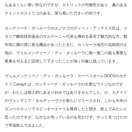
もあるくらい寒い所なのですが、カトリックの司教区があり、趣のある
チェントロストリコのある、落ち着いた佇まいの街です。
カンティーナ・ガッルーラのエノロゴのディーノ・アッデイス氏は、イ
タリア醸造技術協会のサルデーニャ代表も務める著名で魅力的な方。数
年前に隣の席に座る機会があったときに、ガッルーラ地方の花崗岩の土
地が、ヴェルメンティーノ・ディ・ガッルーラに唯一無二の最も重要な
要素を与えると説明して下さったことが強く印象に残っています。
ヴェルメンティーノ・ディ・ガッルーラ・スーペリオーレDOCGのカナ
イリ Canayli は、カンティーナ・ガッルーラの主要なワインなのです
が、わたしは個人的にあまり好みではありませんでした。が、カナイリ
のヴェンデミア・タルディーヴァが新たにリリースされ、しかも今年の
ガンベロロッソで３ビッキーエーリを獲得したと聞き、飲んでみたいと
思ったのですが、なかなか売っているのを見かけず、やっと見つけたの
で早速飲んでみました。