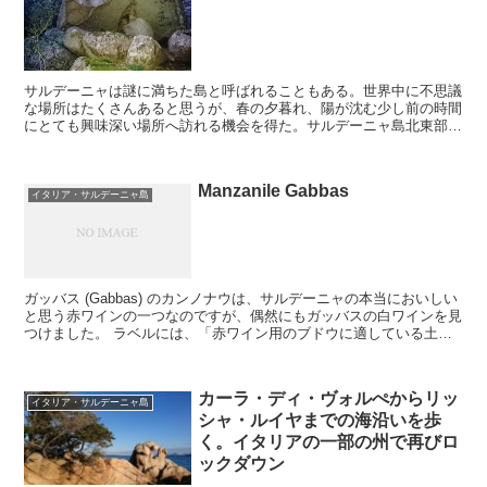
サルデーニャは謎に満ちた島と呼ばれることもある。世界中に不思議
な場所はたくさんあると思うが、春の夕暮れ、陽が沈む少し前の時間
にとても興味深い場所へ訪れる機会を得た。サルデーニャ島北東部ガ
ッルーラ地方のサンタントニオ・ディ・ガッルーラ村から数キロ離れ
た田舎にひっそりと佇む、サンタ・エレナ教会を訪れたのは、ある春
の夕暮れ、陽が沈む少し前の時間。
Manzanile Gabbas
イタリア・サルデーニャ島
ガッバス (Gabbas) のカンノナウは、サルデーニャの本当においしい
と思う赤ワインの一つなのですが、偶然にもガッバスの白ワインを見
つけました。 ラベルには、「赤ワイン用のブドウに適している土地
に、40年前にヴェルメンティーノの苗を植えた...
カーラ・ディ・ヴォルぺからリッ
イタリア・サルデーニャ島
シャ・ルイヤまでの海沿いを歩
く。イタリアの一部の州で再びロ
ックダウン