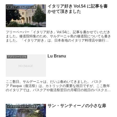
イタリア好き Vol.54 に記事を書
イタリア・サルデーニャ島
かせて頂きました
フリーペーパー「イタリア好き」Vol.54に、記事を書かせていただき
ました。修道院特集のため、サルデーニャ島の修道院についても書き
ました。 「イタリア好き」は、日本各地のイタリア料理店や旅行会
社HISに配布されています。是非、お手に取りごらんいただければ幸
いです。
Lu Branu
アグリツーリズモ
ここ数日、サルデーニャは、だいぶ春めいてきました。 パスク
ア Pasqua（復活祭）は、カトリックの重要な祝日ですが、ここ数年
のイタリアでは、パスクアや復活祭翌日の月曜日の祝日のパスクエッ
タPasquetta をアグリトゥリズモ agri...
サン・サンティーノの小さな扉
イタリア・サルデーニャ島