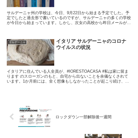
サルデーニャ州の学校は、今日、9月22日から始まる予定でした。予
定でしたと過去形で書いているのですが、サルデーニャの多くの学校
が今日から始まっています。しかし、次女の高校から昨日メールがあ
り、新年度は、来週の9月29日からに延期となったとい...
イタリア サルデーニャのコロナ
サルデーニャ
ウイルスの状況
イタリアに住んでいる人全員が、#IORESTOACASA #私は家に留ま
ります のスローガンのもと、自宅から出ないことを余儀なくされて
います。1か月前には、全く想像もしなかったことが起こり続け、日
常生活が規制されています。そのような中、サルデーニャ州の現在ま
での状況を簡単に記しておきたいと思います。 誰一人としてマスク
をする習慣のなかったイタリア人が、現在は、全員マスクをしていま
す。現在、私の居住している自治体では、マスクをして、使い捨ての
手袋をしていないと食料品店には入店できないことになっています。
ロックダウン一部解除後一週間