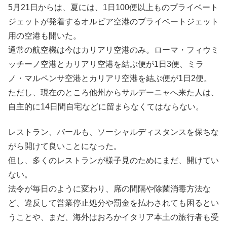
5月21日からは、夏には、1日100便以上ものプライベート
ジェットが発着するオルビア空港のプライベートジェット
用の空港も開いた。
通常の航空機は今はカリアリ空港のみ。ローマ・フィウミ
ッチーノ空港とカリアリ空港を結ぶ便が1日3便、ミラ
ノ・マルペンサ空港とカリアリ空港を結ぶ便が1日2便。
ただし、現在のところ他州からサルデーニャへ来た人は、
自主的に14日間自宅などに留まらなくてはならない。
レストラン、バールも、ソーシャルディスタンスを保ちな
がら開けて良いことになった。
但し、多くのレストランが様子見のためにまだ、開けてい
ない。
法令が毎日のように変わり、席の間隔や除菌消毒方法な
ど、違反して営業停止処分や罰金を払わされても困るとい
うことや、まだ、海外はおろかイタリア本土の旅行者も受