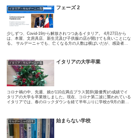
ア中をレッドゾーンにするというコンテ首相の発表を聞いたときは、
フェーズ 2
やはり、また春の悪夢かという思いと、でもやはり、親戚や友人たち
イタリア・サルデーニャ島
と集まってお祝いする機会の多い、クリスマスや年末年始の期間は、
なんらかの規制をしないと羽目を外しすぎてしまうイタリア人も多い
ので、ちょっと規制をしてくれた方が安心という複雑な思いでした。
少しずつ、Covid-19から解放されつつあるイタリア。 4月27日から
は、本屋、文房具店、新生児及び子供服の店が開けても良いことにな
る。 サルデーニャでも、亡くなる方の人数は横ばいだが、感染者数
は減りつつある。サルデーニャ州で、4月26日...
イタリアの大学卒業
イタリア・サルデーニャ島
コロナ禍の中、先週、娘が110点満点プラス賛辞(最優秀)の成績でイ
タリアの大学を卒業致しました。現在、コロナ第二波に襲われている
イタリアでは、春のロックダウンを経て半年ぶりに学校が9月の新学
期に再開したものの、ほんの数週間で、高校や大学はオ...
始まらない学校
サルデーニャの日常