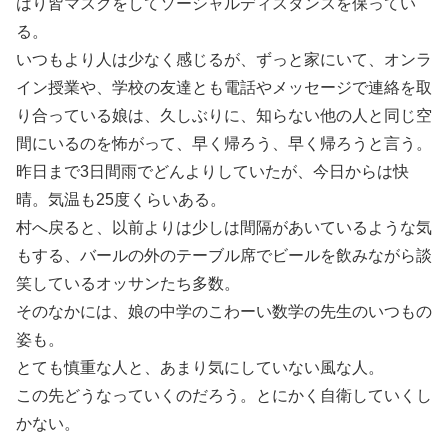
はり皆マスクをしてソーシャルディスタンスを保ってい
る。
いつもより人は少なく感じるが、ずっと家にいて、オンラ
イン授業や、学校の友達とも電話やメッセージで連絡を取
り合っている娘は、久しぶりに、知らない他の人と同じ空
間にいるのを怖がって、早く帰ろう、早く帰ろうと言う。
昨日まで3日間雨でどんよりしていたが、今日からは快
晴。気温も25度くらいある。
村へ戻ると、以前よりは少しは間隔があいているような気
もする、バールの外のテーブル席でビールを飲みながら談
笑しているオッサンたち多数。
そのなかには、娘の中学のこわーい数学の先生のいつもの
姿も。
とても慎重な人と、あまり気にしていない風な人。
この先どうなっていくのだろう。とにかく自衛していくし
かない。