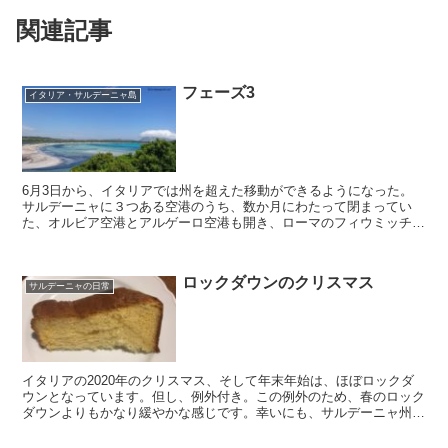
関連記事
フェーズ3
イタリア・サルデーニャ島
6月3日から、イタリアでは州を超えた移動ができるようになった。
サルデーニャに３つある空港のうち、数か月にわたって閉まってい
た、オルビア空港とアルゲーロ空港も開き、ローマのフィウミッチー
ノ空港とミラノのマルペンサ空港とつながるようになった。6月13日
からは、ローマとミラノ便以外に、通常の国内便が運航予定。
ロックダウンのクリスマス
サルデーニャの日常
イタリアの2020年のクリスマス、そして年末年始は、ほぼロックダ
ウンとなっています。但し、例外付き。この例外のため、春のロック
ダウンよりもかなり緩やかな感じです。幸いにも、サルデーニャ州
は、レッド、オレンジ、イエローのゾーン別の区分けがされた秋から
はずっとイエローゾーンで、移動などの制限がなかったため、イタリ