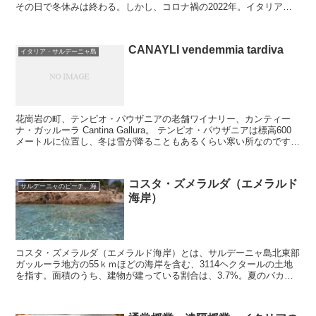
その日で冬休みは終わる。しかし、コロナ禍の2022年。イタリアで
はクリスマス前からものすごい勢いで毎日の感染者数が増えた。人口
165万人のサルデーニャ州でも1日の新規感染者が1000人を超える日
が続き、
CANAYLI vendemmia tardiva
イタリア・サルデーニャ島
花崗岩の町、テンピオ・パウザニアの老舗ワイナリー、カンティー
ナ・ガッルーラ Cantina Gallura。 テンピオ・パウザニアは標高600
メートルに位置し、冬は雪が降ることもあるくらい寒い所なのです
が、カトリックの司教区があり、趣のある...
コスタ・ズメラルダ（エメラルド
サルデーニャのビーチ、海
海岸）
コスタ・ズメラルダ（エメラルド海岸）とは、サルデーニャ島北東部
ガッルーラ地方の55ｋｍほどの海岸を含む、3114ヘクタールの土地
を指す。面積のうち、建物が建っている割合は、3.7%。夏のバカン
ス地として、世界中のセレブを魅了するコスタ・ズメラルダ（エメラ
ルド海岸）は、1900年代半ばまでは、モンテ・ディ・モーラと呼ば
れ、スタッツォと呼ばれるガッルーラ地方独特の家屋がいくつかある