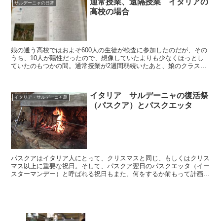
通常授業、遠隔授業 イタリアの
だけで、ほぼ人は住んでおらず、ヤギや牛が花崗岩の岩々と地中海の
サルデーニャの日常
高校の場合
灌木の間のわずかな草をはんでいる痩せた土地であった。
娘の通う高校ではおよそ600人の生徒が検査に参加したのだが、その
うち、10人が陽性だったので、想像していたよりも少なくほっとし
ていたのもつかの間。通常授業が2週間弱続いたあと、娘のクラスの
No Vax（反ワクチン派） の生徒の陽性が判明。さらに、2人の陽性
も判明。1クラスに3人以上の陽性者がいると遠隔授業になるという
方針に従い、1月22日の土曜日からオンライン授業。
イタリア サルデーニャの復活祭
イタリア・サルデーニャ島
（パスクア）とパスクエッタ
パスクアはイタリア人にとって、クリスマスと同じ、もしくはクリス
マス以上に重要な祝日。そして、パスクア翌日のパスクエッタ（イー
スターマンデー）と呼ばれる祝日もまた、何をするか前もって計画を
たてます。学校も、パスクワをはさんで、1週間程度、お休...